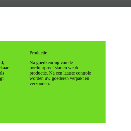
Productie
rd,
Na goedkeuring van de
kaart
borduurproef starten we de
als
productie. Na een laatste controle
gt
worden uw goederen verpakt en
verzonden.