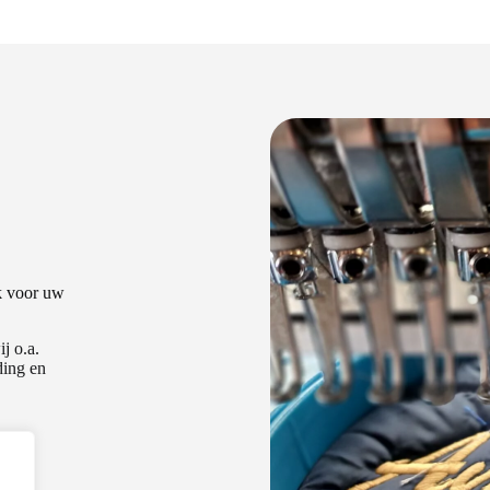
k voor uw
j o.a.
ding en