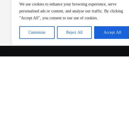
We use cookies to enhance your browsing experience, serve
personalised ads or content, and analyse our traffic. By clicking
"Accept All", you consent to our use of cookies.
Customise
Reject All
Accept All
Contact
Menu
Marsweg 34
Home
7202 AV Zutphen
Over BSA
Nederland
Galerij
Ons aanbod
info@borduurstudioamanda.nl
Contact
+31620243861
KvK: 59570768
BTW: NL001667635B71