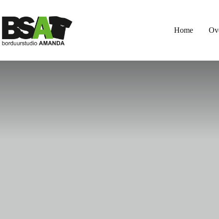
Ga
naar
de
inhoud
Home
Ov