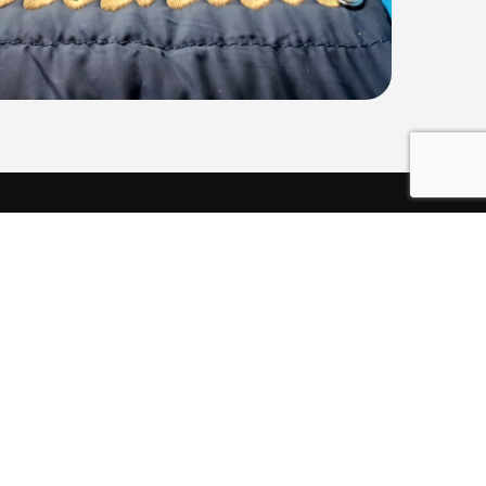
ooie polo, trui of jas laten borduren! Zo kom je met
sioneel voor de dag. Een babynaam borduren op een
 is een superleuk en uniek idee! Een logo op een t-shirt
kan zorgeloos in de wasmachine zonder dat de lettertjes er