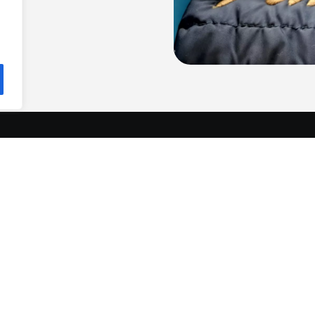
Over BSA
Hoe mooi is dat! Jouw naam of logo op een m
geborduurde bedrijfskleding goed en profes
knuffel als kraamkado of voor een verjaardag
laten borduren is slijtvast en duurzaam. Het 
af bladeren.